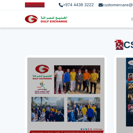
+974 4438 3222
customercare@
C