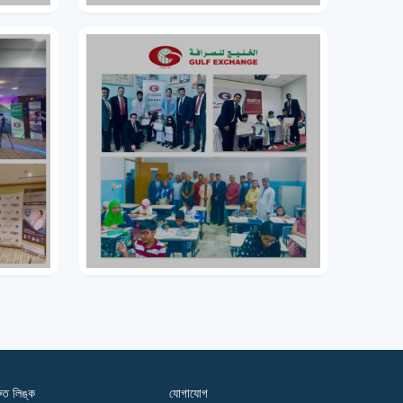
রুত লিঙ্ক
যোগাযোগ