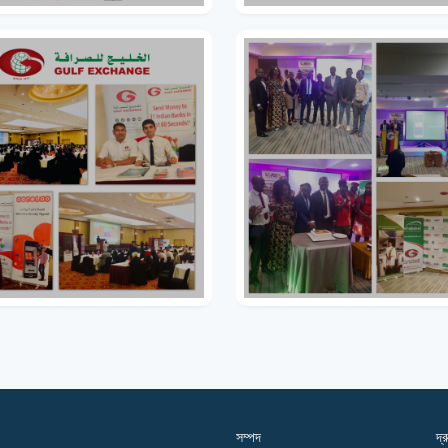
সম্পদ
দ্