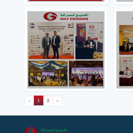
1
‹
2
›