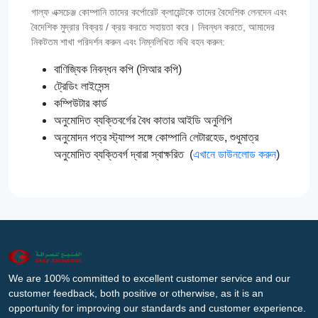
গাল্‌ফ এক্সচেঞ্জ কোম্পানি তাদের কর্পোরেট ক্লায়েন্টকে তাদের বৈদেশিক লেনদেন এবং
বৈদেশিক মুদ্রার বিক্রয় / ক্রয় করতে সহায়তা করে। নিবন্ধন করতে, আমাদের
নিকটতম শাখা পরিদর্শন করুন এবং নিম্নলিখিত নথি বহন করুন:
বাণিজ্যিক নিবন্ধন কপি (সিআর কপি)
ট্রেডিং লাইসেন্স
কম্পিউটার কার্ড
অনুমোদিত ব্যক্তিবর্গের বৈধ কাতার আইডি অনুলিপি
অনুমোদন পত্র স্ট্যাম্প সঙ্গে কোম্পানি লেটারহেড, শুধুমাত্র
অনুমোদিত ব্যক্তিবর্গ দ্বারা স্বাক্ষরিত (
এখানে ডাউনলোড করুন
)
We are 100% committed to excellent customer service and our
customer feedback, both positive or otherwise, as it is an
opportunity for improving our standards and customer experience.