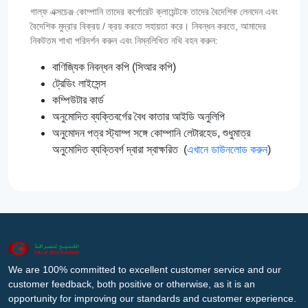
গাল্‌ফ এক্সচেঞ্জ কোম্পানি তাদের কর্পোরেট ক্লায়েন্টকে তাদের বৈদেশিক লেনদেন এবং
বৈদেশিক মুদ্রার বিক্রয় / ক্রয় করতে সহায়তা করে। নিবন্ধন করতে, আমাদের
নিকটতম শাখা পরিদর্শন করুন এবং নিম্নলিখিত নথি বহন করুন:
বাণিজ্যিক নিবন্ধন কপি (সিআর কপি)
ট্রেডিং লাইসেন্স
কম্পিউটার কার্ড
অনুমোদিত ব্যক্তিবর্গের বৈধ কাতার আইডি অনুলিপি
অনুমোদন পত্র স্ট্যাম্প সঙ্গে কোম্পানি লেটারহেড, শুধুমাত্র
অনুমোদিত ব্যক্তিবর্গ দ্বারা স্বাক্ষরিত (
এখানে ডাউনলোড করুন
)
We are 100% committed to excellent customer service and our
customer feedback, both positive or otherwise, as it is an
opportunity for improving our standards and customer experience.