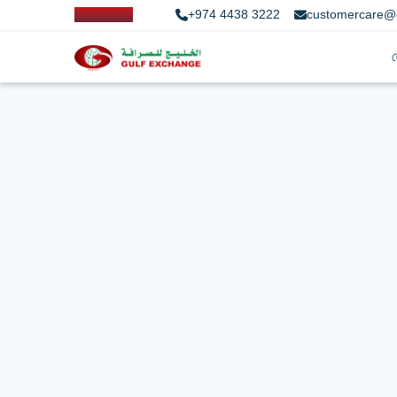
+974 4438 3222
customercare@