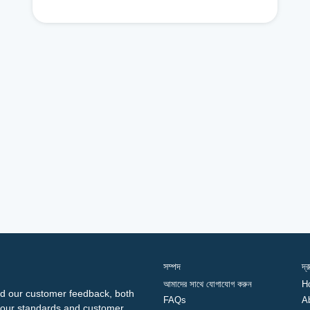
সম্পদ
দ্
আমাদের সাথে যোগাযোগ করুন
H
d our customer feedback, both
FAQs
A
ng our standards and customer