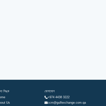
রুত লিঙ্ক
যোগাযোগ
ome
+974 4438 3222
bout Us
ccm@gulfexchange.com.qa