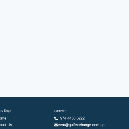
রুত লিঙ্ক
যোগাযোগ
ome
+974 4438 3222
bout Us
ccm@gulfexchange.com.qa