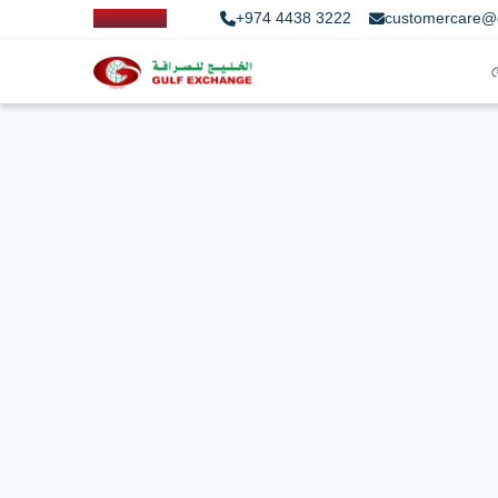
+974 4438 3222
customercare@