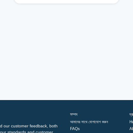
সম্পদ
দ্
আমাদের সাথে যোগাযোগ করুন
H
d our customer feedback, both
FAQs
A
ng our standards and customer