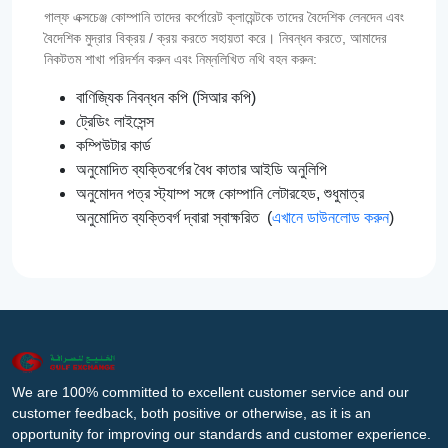
গাল্‌ফ এক্সচেঞ্জ কোম্পানি তাদের কর্পোরেট ক্লায়েন্টকে তাদের বৈদেশিক লেনদেন এবং
বৈদেশিক মুদ্রার বিক্রয় / ক্রয় করতে সহায়তা করে। নিবন্ধন করতে, আমাদের
নিকটতম শাখা পরিদর্শন করুন এবং নিম্নলিখিত নথি বহন করুন:
বাণিজ্যিক নিবন্ধন কপি (সিআর কপি)
ট্রেডিং লাইসেন্স
কম্পিউটার কার্ড
অনুমোদিত ব্যক্তিবর্গের বৈধ কাতার আইডি অনুলিপি
অনুমোদন পত্র স্ট্যাম্প সঙ্গে কোম্পানি লেটারহেড, শুধুমাত্র
অনুমোদিত ব্যক্তিবর্গ দ্বারা স্বাক্ষরিত (
এখানে ডাউনলোড করুন
)
We are 100% committed to excellent customer service and our
customer feedback, both positive or otherwise, as it is an
opportunity for improving our standards and customer experience.