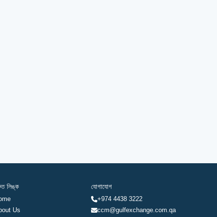
রুত লিঙ্ক
যোগাযোগ
ome
+974 4438 3222
bout Us
ccm@gulfexchange.com.qa