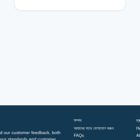
সম্পদ
দ্
আমাদের সাথে যোগাযোগ করুন
H
d our customer feedback, both
FAQs
A
ng our standards and customer