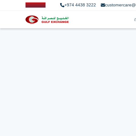
+974 4438 3222
customercare@