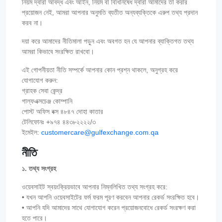
নিয়ম দ্বারা আবদ্ধ এবং আইন, নিয়ম বা বিধিনিষেধ দ্বারা আমাদের তা করার
প্রয়োজন নেই, আমরা আপনার অনুমতি ব্যতীত অন্যব্যক্তিকে এরুপ তথ্য প্রদান
করব না।
দয়া করে আমাদের নীতিমালা পড়ুন এবং অবগত হন যে আপনার ব্যাক্তিগত তথ্য
আমরা কিভাবে সংরক্ষিত রাখবো।
এই গোপনীয়তা নীতি সম্পর্কে আপনার কোন প্রশ্ন থাকলে, অনুগ্রহ করে
যোগাযোগ করুন:
গ্রাহক সেবা কেন্দ্র
গাল্‌ফএক্সচেঞ্জ কোম্পানি
পোস্ট অফিস বক্স ৪৮৪৭ দোহা কাতার
টেলিফোনঃ +৯৭৪ ৪৪৩৮২২২২/৩
ইমেইল:
customercare@gulfexchange.com.qa
নীতি
১. তথ্য সংগ্রহ
ওয়েবসাইট স্বয়ংক্রিয়ভাবে আপনার নিম্নলিখিত তথ্য সংগ্রহ করে:
• যখন আপনি ওয়েবসাইটের ফর্ম ফরম পূরণ করবেন আপনার রেকর্ড সংরক্ষিত হবে।
• আপনি যদি আমাদের সাথে যোগাযোগ করেন প্রয়োজনবোধে রেকর্ড সংরক্ষণ করা
হতে পারে।