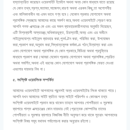
হস্তান্তরিত করেছেন ওয়েবসাইট ইমেইল অথবা অন্য কোন মাধ্যমে যাতে রয়েছে
যে কোন তথ্য,প্রশ্ন,মতামত,সাজেশন,ধারণা অথবা এরকম কিছু,তা অগোপনীয়
এবং মালিকানাধীন নয় এমন ভাবে গণ্য হবে। যেকোন প্রকার যোগাযোগ অথবা
প্রাসঙ্গিক স্বেচ্ছায় আমাদের কাছে সমর্পণ করে,অথবা ওয়েবসাইটে প্রেরণ করে
আপনি গলফ এক্সচেঞ্জ কে এবং এর সকল ব্যাবহারকারীগনদের অনুমতি দিয়েছেন,
এটি বিশ্বব্যাপী অস্বতন্ত্র,অধিকারভুক্ত, চিরস্তায়ী,অনড় এবং এর অধীনে
লাইসেন্সযোগ্য লাইসেন্স ব্যাবহার করা,পুনর্বণ্টন করা, পরিমিত করা, উপযোজন
করা,প্রকাশ করা,অনুবাদ করা,সিদ্ধান্তমূলক কর্মকাণ্ড গঠন,বিন্যাস্ত করা এবং
এমন যোগাযোগ অথবা প্রাসঙ্গিক যে কোন প্রকারে,মিডিয়া অথবা প্রযুক্তির
মাধ্যমে প্রকাশ করা।আমরা যেকোন প্রকার যোগাযোগ অথবা প্রাসঙ্গিক,প্রেরিত
অথবা সমর্পিত,অথবা এই ধরনের কোন যোগাযোগ অথবা প্রাসঙ্গিক ফেরত দেওয়া
এগুলোর দায়ভার নিব না।
৫. সংশ্লিষ্ট ওয়েবলিংক সম্পর্কিত
আমাদের ওয়েবসাইটে আপনাদের পছন্দসই অন্য ওয়েবসাইটের লিংক থাকতে পারে।
আপনি যখন আমাদের সাইট ব্যতিত অন্য সাইটে পরিদর্শন ও কোনরূপ তথ্য
সংশ্লিষ্ট ওয়েবসাইটে প্রদান করে থাকেন তাহলে আপনার গোপনীয়তা ও সুরক্ষার
ব্যাপারে গাল্‌ফ এক্সচেঞ্জের কোন দায়ভার নেই।প্রত্যেক কোম্পানির তাদের
গোপনীয়তা ও সুরক্ষার ব্যাপারে নিজনিজ নীতি অনুসরণ করে থাকে সুতরাং আপনাদের
সংশ্লিষ্ট বিষয় সমূহ যথাযথ পর্যালোচনা করার অনুরোধ রইলো।