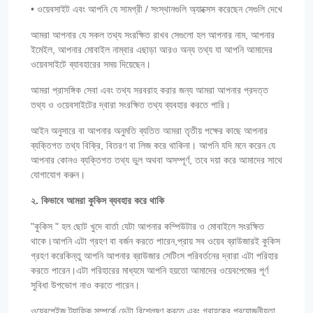
• ওয়েবসাইট এবং আপনি যে সামগ্রী / সংস্থানগুলি অ্যাক্সেস করেছেন সেগুলি দেখে
আমরা আপনার যে সকল তথ্য সংরক্ষিত রাখব সেগুলো হল আপনার নাম, আপনার
ইমেইল, আপনার মোবাইল নাম্বার এছাড়া আরও অন্য তথ্য যা আপনি আমাদের
ওয়েবসাইটে ব্যাবহারের সময় দিয়েছেন।
আমরা প্রাসঙ্গিক সেবা এবং তথ্য সরবরাহ করার জন্য আমরা আপনার প্রদত্ত
তথ্য ও ওয়েবসাইটের দ্বারা সংরক্ষিত তথ্য ব্যবহার করতে পারি।
আইন অনুসারে বা আপনার অনুমতি ব্যতিত আমরা তৃতীয় পক্ষের কাছে আপনার
ব্যক্তিগত তথ্য বিক্রি, বিতরণ বা লিজ করে থাকিনা। আপনি যদি মনে করেন যে
আপনার কোনও ব্যক্তিগত তথ্য ভুল অথবা অসম্পূর্ণ, তবে দয়া করে আমাদের সাথে
যোগাযোগ করুন।
২. কিভাবে আমরা কুকিস ব্যবহার করে থাকি
"কুকিস " হল ছোট খুদে বার্তা যেটা আপনার কম্পিউটার ও মোবাইলে সংরক্ষিত
থাকে।আপনি এটা গ্রহণ বা বর্জন করতে পারেন,প্রায় সব ওয়েব ব্রাউজারই কুকিস
গ্রহণ করেকিন্তু আপনি আপনার ব্রাউজার সেটিংস পরিবর্তনের দ্বারা এটা পরিহার
করতে পারেন।এটা পরিহারের মাধ্যমে আপনি হয়তো আমাদের ওয়েবপেজের পূর্ণ
সুবিধা উপভোগ নাও করতে পারেন।
ওয়েবপেইজ ট্র্যাফিক সম্পর্কে ডেটা বিশ্লেষণ করতে এবং গ্রাহকের প্রয়োজনীয়তা