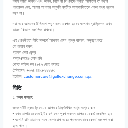
নিয়ম দ্বারা আবদ্ধ এবং আইন, নিয়ম বা বিধিনিষেধ দ্বারা আমাদের তা করার
প্রয়োজন নেই, আমরা আপনার অনুমতি ব্যতীত অন্যব্যক্তিকে এরুপ তথ্য প্রদান
করব না।
দয়া করে আমাদের নীতিমালা পড়ুন এবং অবগত হন যে আপনার ব্যাক্তিগত তথ্য
আমরা কিভাবে সংরক্ষিত রাখবো।
এই গোপনীয়তা নীতি সম্পর্কে আপনার কোন প্রশ্ন থাকলে, অনুগ্রহ করে
যোগাযোগ করুন:
গ্রাহক সেবা কেন্দ্র
গাল্‌ফএক্সচেঞ্জ কোম্পানি
পোস্ট অফিস বক্স ৪৮৪৭ দোহা কাতার
টেলিফোনঃ +৯৭৪ ৪৪৩৮২২২২/৩
ইমেইল:
customercare@gulfexchange.com.qa
নীতি
১. তথ্য সংগ্রহ
ওয়েবসাইট স্বয়ংক্রিয়ভাবে আপনার নিম্নলিখিত তথ্য সংগ্রহ করে:
• যখন আপনি ওয়েবসাইটের ফর্ম ফরম পূরণ করবেন আপনার রেকর্ড সংরক্ষিত হবে।
• আপনি যদি আমাদের সাথে যোগাযোগ করেন প্রয়োজনবোধে রেকর্ড সংরক্ষণ করা
হতে পারে।