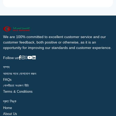
We are 100% committed to excellent customer service and our
customer feedback, both positive or otherwise, as it is an
opportunity for improving our standards and customer experience.
Follow us
সম্পদ
আমাদের সাথে যোগাযোগ করুন
FAQs
গোপনীয়তা সংরক্ষণ নীতি
Terms & Conditions
দ্রুত লিঙ্ক
Home
About Us