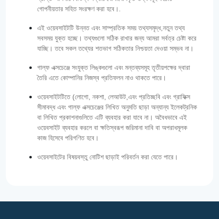
গোপনীয়তার সহিত সংরক্ষণ করা হবে।.
এই ওয়েবসাইটটি উন্নত এবং সাম্প্রতিক সময় তথ্যসমৃদ্ধ,নতুন তথ্য
সবসময় যুক্ত হচ্ছে। তথ্যগুলো সঠিক রাখার জন্য আমরা সর্বত্র চেষ্টা করে
যাচ্ছি। তবে সকল তথ্যের শতভাগ সঠিকতার নিশ্চয়তা দেওয়া সম্ভব না।
গাল্‌ফ এক্সচেঞ্জে সংযুক্ত লিঙ্কগুলো এবং মন্তব্যসমূহ তৃতীয়পক্ষের দ্বারা
তৈরি এতে কোম্পানির নিজস্ব প্রতিফলন নাও থাকতে পারে।
ওয়েবসাইটটিতে (লোগো, নকশা, লেআউট,এবং প্রতিচ্ছবি এবং গ্রাফিক্স
সীমাবদ্ধ এবং গাল্‌ফ এক্সচেঞ্জের লিখিত অনুমতি ছাড়া অন্যান্য ইলেকট্রনিক
বা লিখিত প্রকাশনাগুলিতে এটি ব্যবহার করা যাবে না। অবৈধভাবে এই
ওয়েবসাইট ব্যবহার করলে বা ক্ষতিস্বরূপ জরিমানা দাবি বা অপরাধমূলক
কাজ হিসেবে পরিগণিত হবে।
ওয়েবসাইটের বিষয়বস্তু নোটিশ ছাড়াই পরিবর্তন করা যেতে পারে।