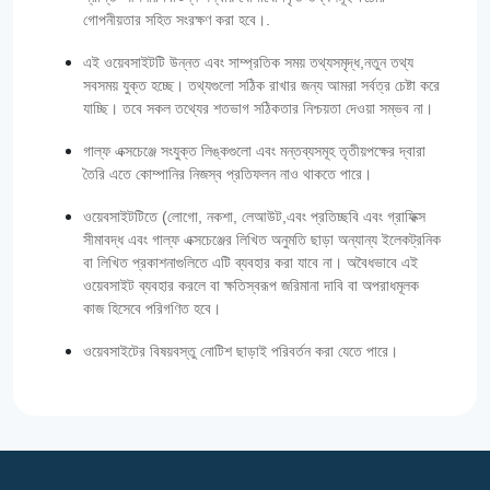
গোপনীয়তার সহিত সংরক্ষণ করা হবে।.
এই ওয়েবসাইটটি উন্নত এবং সাম্প্রতিক সময় তথ্যসমৃদ্ধ,নতুন তথ্য
সবসময় যুক্ত হচ্ছে। তথ্যগুলো সঠিক রাখার জন্য আমরা সর্বত্র চেষ্টা করে
যাচ্ছি। তবে সকল তথ্যের শতভাগ সঠিকতার নিশ্চয়তা দেওয়া সম্ভব না।
গাল্‌ফ এক্সচেঞ্জে সংযুক্ত লিঙ্কগুলো এবং মন্তব্যসমূহ তৃতীয়পক্ষের দ্বারা
তৈরি এতে কোম্পানির নিজস্ব প্রতিফলন নাও থাকতে পারে।
ওয়েবসাইটটিতে (লোগো, নকশা, লেআউট,এবং প্রতিচ্ছবি এবং গ্রাফিক্স
সীমাবদ্ধ এবং গাল্‌ফ এক্সচেঞ্জের লিখিত অনুমতি ছাড়া অন্যান্য ইলেকট্রনিক
বা লিখিত প্রকাশনাগুলিতে এটি ব্যবহার করা যাবে না। অবৈধভাবে এই
ওয়েবসাইট ব্যবহার করলে বা ক্ষতিস্বরূপ জরিমানা দাবি বা অপরাধমূলক
কাজ হিসেবে পরিগণিত হবে।
ওয়েবসাইটের বিষয়বস্তু নোটিশ ছাড়াই পরিবর্তন করা যেতে পারে।