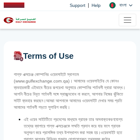
|
বাংলা
Support
Help
Terms of Use
গাল্ফ এক্সচেঞ্জ কোম্পানির ওয়েবসাইটে স্বাগতম
(www.gulfexchange.com.qa)। আমাদের ওয়েবসাইটের যে কোনও
ব্যবহারকারী এইভাবে নীচের রূপরেখা অনুসারে কোম্পানির শর্তাবলী দ্বারা আবদ্ধ।
আপনি নীচের বিবৃত শর্তাবলী সঙ্গে স্বাচ্ছন্দবোধ না করলে, আপনার নিজের ঝুঁকিতে
সাইট ব্যবহার করছেন।আমরা আপনাকে আমাদের ওয়েবসাইট দেখার সময় প্রতি
আমাদের শর্তাবলী পড়তে সুপারিশ করছি।
এই ওয়েব সাইটটিতে প্রবেশের মাধ্যমে গ্রাহক তার অসনাক্তকরণযোগ্য
তথ্যের ব্যাপারে গাল্‌ফ এক্সচেঞ্জকে সম্মতি প্রদান করে যার ফলে গ্রাহক
অনুসরণ করে প্রাসঙ্গিক তথ্য উপস্থাপন করা সহজ হয়।ওয়েবসাইট হতে
প্রাপ্ত আপনার বিভিন্ন পন্থায় যোগাযোগকৃত তথ্যসমূহ কঠোর