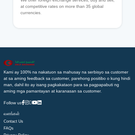
We offer foreign exchange services, buy and sell,
at competitive rates on more than 35 global
currencies.
Kami ay 100% na nakatuon sa mahusay na serbisyo sa customer
at sa aming feedback sa customer, parehong positibo o kung hindi
man, dahil ito ay isang pagkakataon para sa pagpapabuti ng
aming mga pamantayan at karanasan sa customer.
Follow us
வளங்கள்
Contact Us
FAQs